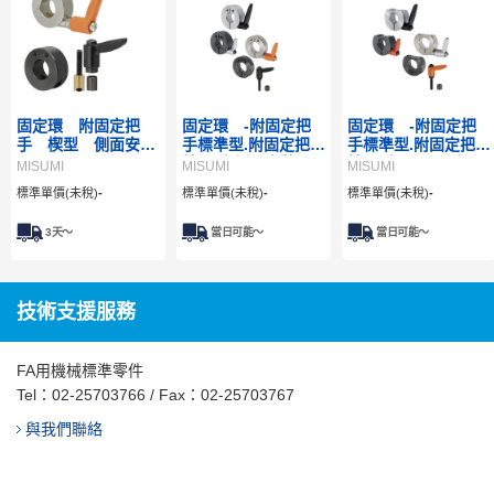
固定環 附固定把
固定環 -附固定把
固定環 -附固定把
手 楔型 側面安裝
手標準型.附固定把手
手標準型.附固定把手
孔
精巧型-側面安裝孔
精巧型- D切面型
MISUMI
MISUMI
MISUMI
型
標準單價(未稅)
-
標準單價(未稅)
-
標準單價(未稅)
-
3
天～
當日可能～
當日可能～
技術支援服務
FA用機械標準零件
Tel：
02-25703766
/ Fax：02-25703767
與我們聯絡