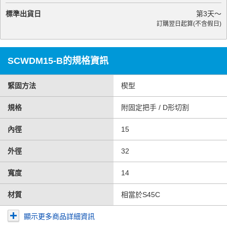
標準出貨日
第
3
天～
訂購翌日起算(不含假日)
SCWDM15-B的規格資訊
緊固方法
楔型
規格
附固定把手 / D形切割
內徑
15
外徑
32
寬度
14
材質
相當於S45C
顯示更多商品詳細資訊