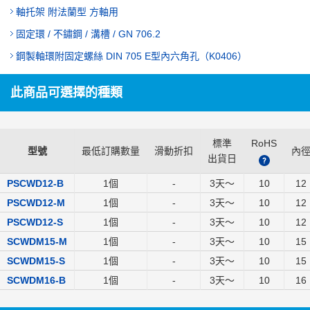
軸托架 附法蘭型 方軸用
固定環 / 不鏽鋼 / 溝槽 / GN 706.2
鋼製軸環附固定螺絲 DIN 705 E型內六角孔（K0406）
此商品可選擇的種類
標準
RoHS
型號
最低訂購數量
滑動折扣
內
出貨日
?
PSCWD12-B
1個
-
3
天～
10
12
PSCWD12-M
1個
-
3
天～
10
12
PSCWD12-S
1個
-
3
天～
10
12
SCWDM15-M
1個
-
3
天～
10
15
SCWDM15-S
1個
-
3
天～
10
15
SCWDM16-B
1個
-
3
天～
10
16