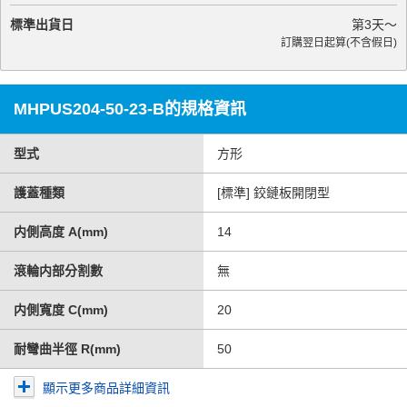
標準出貨日
第
3
天～
訂購翌日起算(不含假日)
MHPUS204-50-23-B的規格資訊
型式
方形
護蓋種類
[標準] 鉸鏈板開閉型
内側高度 A(mm)
14
滾輪内部分割數
無
内側寬度 C(mm)
20
耐彎曲半徑 R(mm)
50
顯示更多商品詳細資訊