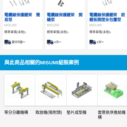
電纜線保護鏈架 簡
電纜線保護鏈架 開
電纜線保護鏈架 鉸
易型
縫型
鏈板開閉全包覆型
MISUMI
MISUMI
MISUMI
標準單價(未稅)
-
標準單價(未稅)
-
標準單價(未稅)
-
當日可能～
4
天～
3
天～
與此商品相關的MISUMI組裝案例
等分分離機構
取放機(吸附頭)
墊片成型機
套匣依序進給機
構