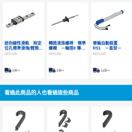
迷你線性滑軌 附定
轉造滾珠螺桿 標準
單軸自動裝置
位孔標準滑塊/輕預
螺帽 －軸徑8 導程
RS1 －直型－
壓･微小間隙
2･4－
MISUMI
MISUMI
MISUMI
5天～
5天～
12天～
看過此商品的人也看過這些商品