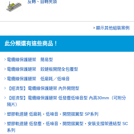
反轉、自轉夾頭
顯示其他組裝案例
此分類還有這些商品！
電纜線保護鏈架 簡易型
電纜線保護鏈架 鉸鏈板開閉全包覆型
電纜線保護鏈架 低磨耗／低噪音
【經濟型】電纜線保護鏈架 內外開閉型
【經濟型】電纜線保護鏈架 低發塵低噪音型 內高30mm（可附分
隔片）
塑膠軌道鏈 低磨耗・低噪音・開閉摺翼型 SP系列
塑膠軌道鏈 低發塵・低噪音・開閉摺翼型・安裝支撐架連結型 SC
系列