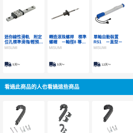
迷你線性滑軌 附定
轉造滾珠螺桿 標準
單軸自動裝置
位孔標準滑塊/輕預
螺帽 －軸徑8 導程
RS1 －直型－
壓･微小間隙
2･4－
MISUMI
MISUMI
MISUMI
5天～
5天～
12天～
看過此商品的人也看過這些商品