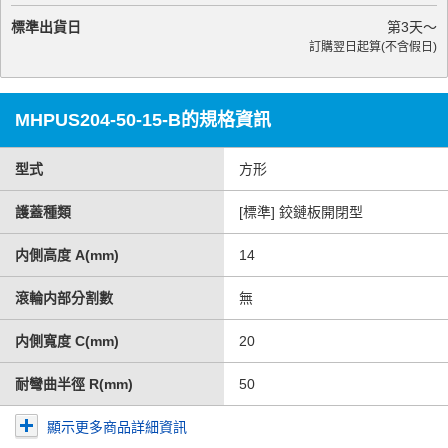
標準出貨日
第
3
天～
訂購翌日起算(不含假日)
MHPUS204-50-15-B的規格資訊
型式
方形
護蓋種類
[標準] 鉸鏈板開閉型
内側高度 A(mm)
14
滾輪内部分割數
無
内側寬度 C(mm)
20
耐彎曲半徑 R(mm)
50
顯示更多商品詳細資訊