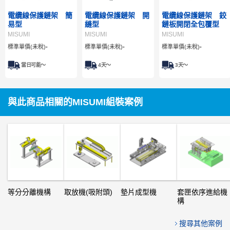
電纜線保護鏈架 簡
電纜線保護鏈架 開
電纜線保護鏈架 鉸
易型
縫型
鏈板開閉全包覆型
MISUMI
MISUMI
MISUMI
標準單價(未稅)
-
標準單價(未稅)
-
標準單價(未稅)
-
當日可能～
4
天～
3
天～
與此商品相關的MISUMI組裝案例
等分分離機構
取放機(吸附頭)
墊片成型機
套匣依序進給機
構
搜尋其他案例