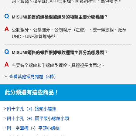
銅、鍍錫、拉孚錸(LAFRE)處理、防鬆劑塗佈、黑色噴塗。
MISUMI銷售的螺栓根據螺牙的種類主要分哪幾種？
公制粗牙、公制細牙、公制粗牙（左旋）、統一螺紋粗、細牙
UNC、UNF和管螺絲型。
MISUMI銷售的螺栓根據螺紋種類主要分為哪幾類？
主要有全螺紋和半螺紋型螺栓，具體視長度而定。
查看其他常見問題（5條）
此分類還有這些商品！
附十字孔（+）接頭小螺絲
附十字孔（+）圓平頭小螺絲小頭
附一字溝槽（-）平頭小螺絲