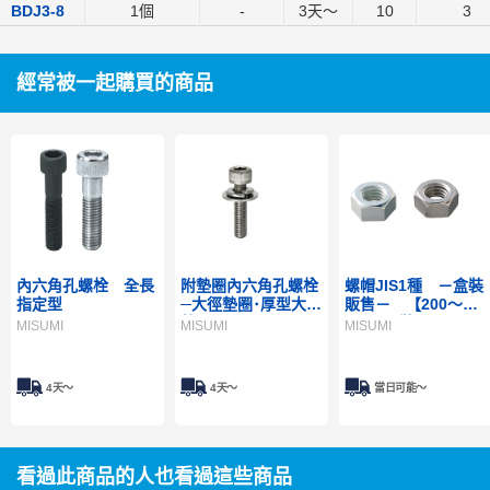
BDJ3-8
1個
-
3
天～
10
3
經常被一起購買的商品
內六角孔螺栓 全長
附墊圈內六角孔螺栓
螺帽JIS1種 －盒裝
指定型
─大徑墊圈･厚型大徑
販售－ 【200～
墊圈─
1,000入裝】
MISUMI
MISUMI
MISUMI
4天～
4天～
當日可能〜
看過此商品的人也看過這些商品