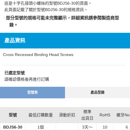
這是
十字孔接頭小螺絲
的型號BDJS6-30的頁面。
此頁面記載了關於型號BDJS6-30的規格資訊。
部分型號的規格可能未完整顯示，詳細資訊請參閱
製造商型
錄
。
產品資訊
Cross Recessed Binding Head Screws
已選定型號
請確認價格後再進行訂購
型號表
產品型錄
標準
型號
最低訂購數量
滑動折扣
RoHS
螺牙No.
出貨日
BDJS6-30
1個
3
天～
10
6