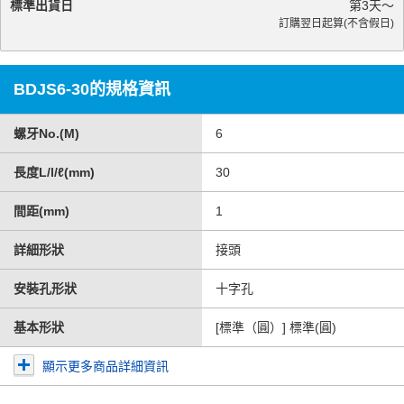
標準出貨日
第
3
天～
訂購翌日起算(不含假日)
BDJS6-30的規格資訊
螺牙No.(M)
6
長度L/l/ℓ(mm)
30
間距(mm)
1
詳細形狀
接頭
安裝孔形狀
十字孔
基本形狀
[標準（圓）] 標準(圓)
顯示更多商品詳細資訊