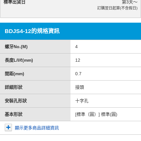
標準出貨日
第
3
天～
訂購翌日起算(不含假日)
BDJS4-12的規格資訊
螺牙No.(M)
4
長度L/l/ℓ(mm)
12
間距(mm)
0.7
詳細形狀
接頭
安裝孔形狀
十字孔
基本形狀
[標準（圓）] 標準(圓)
顯示更多商品詳細資訊