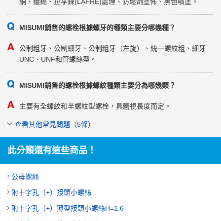
銅、鍍錫、拉孚錸(LAFRE)處理、防鬆劑塗佈、黑色噴塗。
MISUMI銷售的螺栓根據螺牙的種類主要分哪幾種？
公制粗牙、公制細牙、公制粗牙（左旋）、統一螺紋粗、細牙
UNC、UNF和管螺絲型。
MISUMI銷售的螺栓根據螺紋種類主要分為哪幾類？
主要有全螺紋和半螺紋型螺栓，具體視長度而定。
查看其他常見問題（5條）
此分類還有這些商品！
公母螺絲
附十字孔（+）接頭小螺絲
附十字孔（+）薄型接頭小螺絲H=1.6