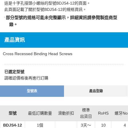
這是
十字孔接頭小螺絲
的型號BDJS4-12的頁面。
此頁面記載了關於型號BDJS4-12的規格資訊。
部分型號的規格可能未完整顯示，詳細資訊請參閱
製造商型
錄
。
產品資訊
Cross Recessed Binding Head Screws
已選定型號
請確認價格後再進行訂購
型號表
產品型錄
標準
型號
最低訂購數量
滑動折扣
RoHS
螺牙No.
出貨日
BDJS4-12
1個
3
天～
10
4