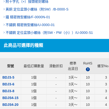
附十字孔（+）接頭密封螺絲
黃銅 定位盆頭小螺絲（附SW）/B-0000-S
鐵 精密微型螺絲/F-0000N-01
不鏽鋼 精密微型螺絲/U-0000-01
不鏽鋼 定位盆頭小螺絲（附SW、PW（小））/U-0000-S1
此商品可選擇的種類
標準
RoHS
型號
最低訂購數量
滑動折扣
螺牙No.
出貨日
?
BDJ3-5
1個
-
3
天～
10
3
BDJ3-6
1個
-
3
天～
10
3
BDJ3-8
1個
-
3
天～
10
3
BDJS4-15
1個
-
3
天～
10
4
BDJS4-20
1個
-
3
天～
10
4