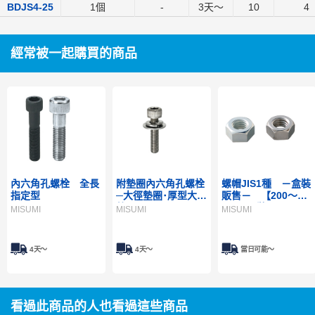
BDJS4-25
1個
-
3
天～
10
4
經常被一起購買的商品
內六角孔螺栓 全長
附墊圈內六角孔螺栓
螺帽JIS1種 －盒裝
指定型
─大徑墊圈･厚型大徑
販售－ 【200～
墊圈─
1,000入裝】
MISUMI
MISUMI
MISUMI
4天～
4天～
當日可能〜
看過此商品的人也看過這些商品