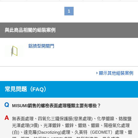
1
與此商品相關的組裝案例
鋁擠型開關門
顯示其他組裝案例
常見問題（FAQ）
MISUMI銷售的螺栓表面處理種類主要有哪些？
無表面處理、四氧化三鐵保護膜(發黑處理)、化學鍍鎳、鉻酸鹽
光澤處理(3價)、光澤鍍鋅、鍍鋅、鍍鉻、鍍鎳、陽極氧化處理
(白)、達克羅(Dacrotizing)處理、久美特（GEOMET）處理、鍍