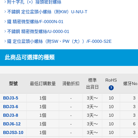
附十字孔（+）接頭密封螺絲
不鏽鋼 定位盆頭小螺絲（附KW）U-N/U-T
鐵 精密微型螺絲/F-0000N-01
不鏽鋼 精密微型螺絲/U-0000-01
鐵 定位盆頭小螺絲（附SW、PW（大））/F-0000-S2E
此商品可選擇的種類
標準
RoHS
型號
最低訂購數量
滑動折扣
螺牙No.
出貨日
?
BDJ3-5
1個
-
3
天～
10
3
BDJ3-6
1個
-
3
天～
10
3
BDJ3-8
1個
-
3
天～
10
3
BDJ6-12
1個
-
3
天～
10
6
BDJS3-10
1個
-
3
天～
10
3