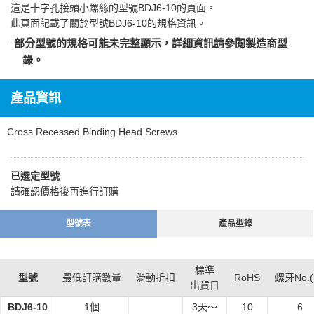
這是
十字孔接頭小螺絲
的型號BDJ6-10的頁面。
此頁面記載了關於型號BDJ6-10的規格資訊。
部分型號的規格可能未完整顯示，詳細資訊請參閱
製造商型
錄
。
產品資訊
Cross Recessed Binding Head Screws
已選定型號
請確認價格後再進行訂購
型號表
產品型錄
標準
型號
最低訂購數量
滑動折扣
RoHS
螺牙No.(
出貨日
BDJ6-10
1個
3
天～
10
6