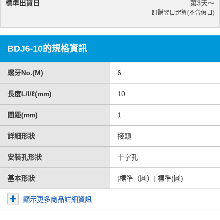
標準出貨日
第
3
天～
訂購翌日起算(不含假日)
BDJ6-10的規格資訊
螺牙No.(M)
6
長度L/l/ℓ(mm)
10
間距(mm)
1
詳細形狀
接頭
安裝孔形狀
十字孔
基本形狀
[標準（圓）] 標準(圓)
顯示更多商品詳細資訊