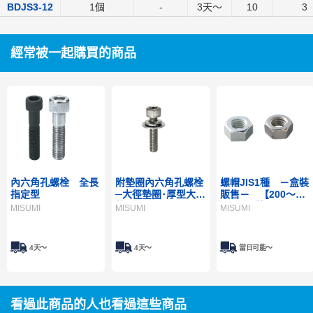
BDJS3-12
1個
-
3
天～
10
3
經常被一起購買的商品
內六角孔螺栓 全長
附墊圈內六角孔螺栓
螺帽JIS1種 －盒裝
指定型
─大徑墊圈･厚型大徑
販售－ 【200～
墊圈─
1,000入裝】
MISUMI
MISUMI
MISUMI
4天～
4天～
當日可能〜
看過此商品的人也看過這些商品