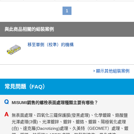
1
與此商品相關的組裝案例
移至單側（校準）的機構
顯示其他組裝案例
常見問題（FAQ）
MISUMI銷售的螺栓表面處理種類主要有哪些？
無表面處理、四氧化三鐵保護膜(發黑處理)、化學鍍鎳、鉻酸鹽
光澤處理(3價)、光澤鍍鋅、鍍鋅、鍍鉻、鍍鎳、陽極氧化處理
(白)、達克羅(Dacrotizing)處理、久美特（GEOMET）處理、鍍