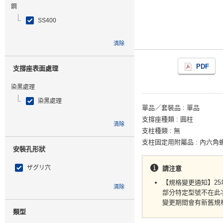
鋼
SS400
清除
PDF
支撐座表面處理
染黑處理
染黑處理
單品／套裝品
單品
支撐座種類
圓柱
清除
支柱種類
無
支柱固定用附屬品
內六角
安裝孔形狀
ザグリ穴
請注意
【規格變更通知】2
清除
部分特定型號不在此
變更期間會有新舊規
類型