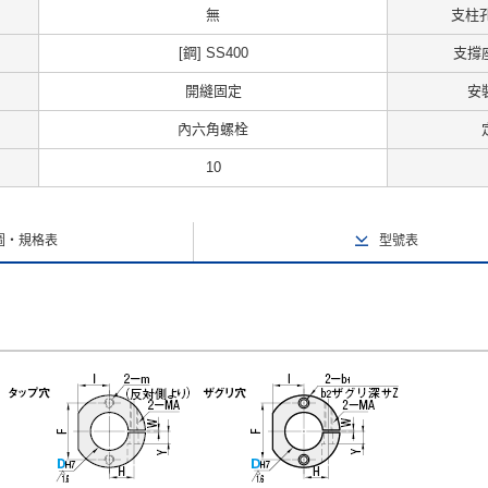
無
支柱孔
[鋼] SS400
支撐
開縫固定
安
內六角螺栓
10
圖・規格表
型號表