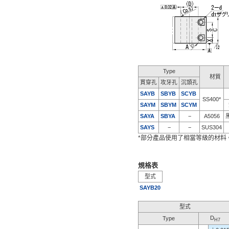
Type
材質
貫穿孔
攻牙孔
沉頭孔
SAYB
SBYB
SCYB
SS400*
SAYM
SBYM
SCYM
SAYA
SBYA
−
A5056
SAYS
−
−
SUS304
*部分產品使用了相當等級的材料
規格表
型式
SAYB20
型式
D
Type
H7