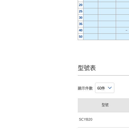
20
25
30
35
40
−
50
型號表
顯示件數
型號
SCYB20