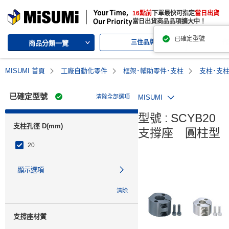
MISUMI | 三住的綜合Web產品型錄
16點前
下單最快可指定
當日出貨
MISUMI | Your Time, Our Priority
當日出貨商品品項擴大中！
三住品牌
代
商品分類一覽
MISUMI 首頁
工廠自動化零件
框架･輔助零件･支柱
支柱･支
已確定型號
清除全部選項
MISUMI
型號 : SCYB20

支柱孔徑 D(mm)
支撐座　圓柱型
20
顯示選項
清除
支撐座材質