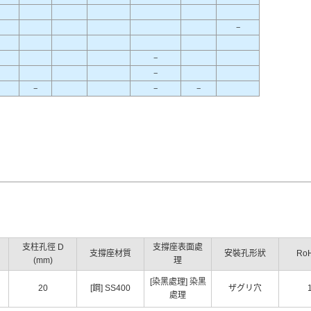
−
−
−
−
−
−
支柱孔徑 D
支撐座表面處
支撐座材質
安裝孔形狀
Ro
(mm)
理
[染黑處理] 染黑
20
[鋼] SS400
ザグリ穴
處理