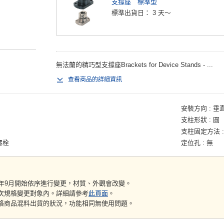
支撐座 標準型
標準出貨日：
3 天～
無法蘭的精巧型支撐座Brackets for Device Stands - ...
查看商品的詳細資訊
安裝方向
垂
支柱形狀
圓
支柱固定方法
螺栓
定位孔
無
5年9月開始依序進行變更，材質、外觀會改變。
次規格變更對象內。詳細請參考
此頁面
。
格商品混料出貨的狀況，功能相同無使用問題。