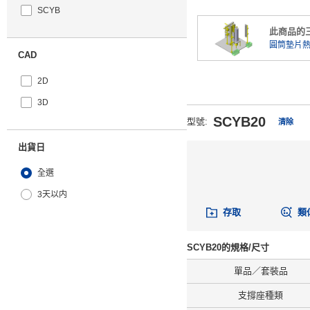
SCYB
此商品的
圓筒墊片
CAD
2D
3D
SCYB20
型號
:
清除
出貨日
全選
3天以内
存取
類
SCYB20的規格/尺寸
單品／套裝品
支撐座種類