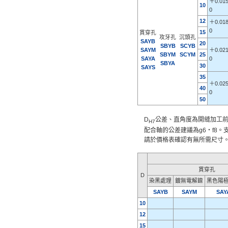
＋0.01
10
0
12
＋0.01
0
15
貫穿孔
攻牙孔
沉頭孔
SAYB
20
SBYB
SCYB
SAYM
＋0.02
SBYM
SCYM
25
SAYA
0
SBYA
30
SAYS
35
＋0.02
40
0
50
D
公差、直角度為開縫加工
H7
配合軸的公差建議為g6・f8。
請於價格表確認有無所需尺寸
貫穿孔
D
染黑處理
鍍無電解鎳
黑色陽
SAYB
SAYM
SAY
10
12
15