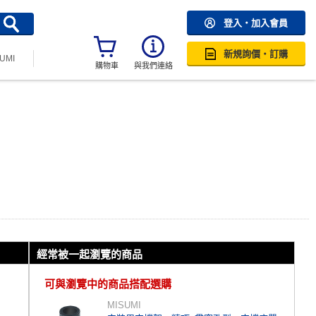
登入・加入會員
新規詢價・訂購
SUMI
購物車
與我們連絡
經常被一起瀏覽的商品
可與瀏覽中的商品搭配選購
MISUMI