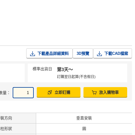
下載產品詳細資料
3D預覽
下載CAD檔案
標準出貨日
第3天〜
訂購翌日起算(不含假日)
立即訂購
放入購物車
數量：
安裝方向
垂直安裝
支柱形狀
圓