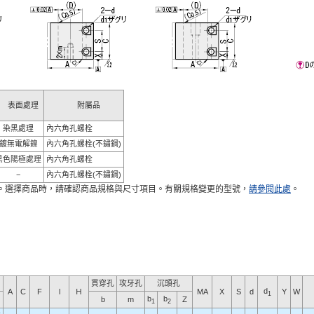
表面處理
附屬品
染黑處理
內六角孔螺栓
鍍無電解鎳
內六角孔螺栓(不鏽鋼)
黑色陽極處理
內六角孔螺栓
−
內六角孔螺栓(不鏽鋼)
。選擇商品時，請確認商品規格與尺寸項目。有關規格變更的型號，
請參閱此處
。
貫穿孔
攻牙孔
沉頭孔
d
A
C
F
l
Ｈ
MA
X
S
d
Y
W
1
b
b
b
m
Ｚ
1
2