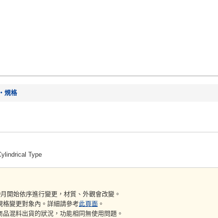
・規格
ylindrical Type
9月開始依序進行變更，材質、外觀會改變。
規格變更對象內。詳細請參考
此頁面
。
商品混料出貨的狀況，功能相同無使用問題。