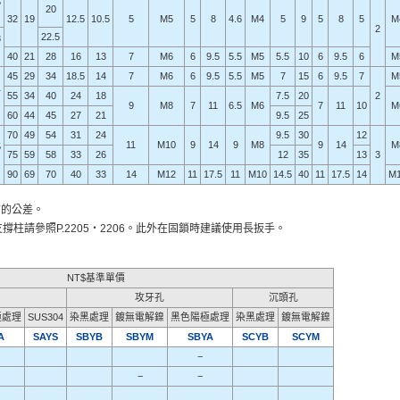
5
20
32
19
12.5
10.5
5
M5
5
8
4.6
M4
5
9
5
8
5
M
2
22.5
8
40
21
28
16
13
7
M6
6
9.5
5.5
M5
5.5
10
6
9.5
6
M
45
29
34
18.5
14
7
M6
6
9.5
5.5
M5
7
15
6
9.5
7
M
1
55
34
40
24
18
7.5
20
2
9
M8
7
11
6.5
M6
7
11
10
M
60
44
45
27
21
9.5
25
70
49
54
31
24
9.5
30
12
11
M10
9
14
9
M8
9
14
M
5
75
59
58
33
26
12
35
13
3
90
69
70
40
33
14
M12
11
17.5
11
M10
14.5
40
11
17.5
14
M1
前的公差。
支撐柱請參照P.2205・2206。此外在固鎖時建議使用長扳手。
。
NT$基準單價
攻牙孔
沉頭孔
極處理
SUS304
染黑處理
鍍無電解鎳
黑色陽極處理
染黑處理
鍍無電解鎳
A
SAYS
SBYB
SBYM
SBYA
SCYB
SCYM
−
−
−