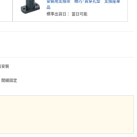
安裝用支撐架 精巧･貫穿孔型 支撐座單
品
標準出貨日：
當日可能
直安裝
開縫固定