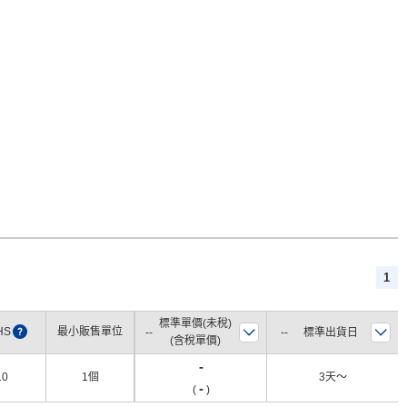
1
標準單價(未稅)
HS
?
最小販售單位
標準出貨日
(含稅單價)
-
10
1個
3天〜
-
(
)