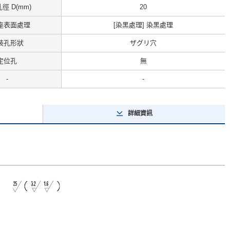
徑 D(mm)
20
座表面處理
[染黑處理] 染黑處理
裝孔形狀
ザグリ穴
定位孔
無
-
-
詳細資訊