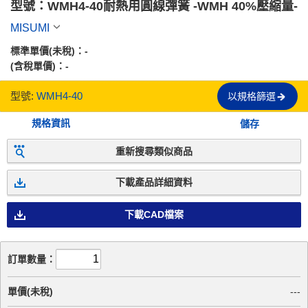
型號：WMH4-40耐熱用圓線彈簧 -WMH 40%壓縮量-
MISUMI
標準單價(未稅)：
-
(含稅單價)：
-
型號:
WMH4-40
以規格篩選
規格資訊
儲存
重新搜尋類似商品
下載產品詳細資料
下載CAD檔案
訂單數量：
單價(未稅)
---