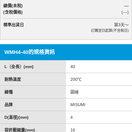
總價(未稅)
---
(含稅價格)
(
---
)
標準出貨日
第
3
天～
訂購翌日起算(不含假日)
WMH4-40的規格資訊
L（全長）(mm)
40
耐熱溫度
200℃
線種
圓線
品牌
MISUMI
D(直徑)(mm)
4
容許壓縮量(mm)
16