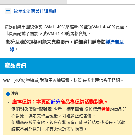
顯示更多商品詳細資訊
這是
耐熱用圓線彈簧 -WMH 40%壓縮量-
的型號WMH4-40的頁面。
此頁面記載了關於型號WMH4-40的規格資訊。
部分型號的規格可能未完整顯示，詳細資訊請參閱
製造商型
錄
。
產品資訊
WMH(40％)壓縮量)耐熱用圓線彈簧。材質為析出硬化系不銹鋼。
注意
庫存促銷：本頁面
部分
商品為促銷活動對象。
促銷對象請從
"型號表"
查看，
標準單價
欄位標示
特價
的商品即
為對象。選定完整型號後，可確認正確售價。
促銷商品數量有限，視庫存狀況有可能提前結束或延長。活動
結束不另外通知，如有需求請盡早購買。