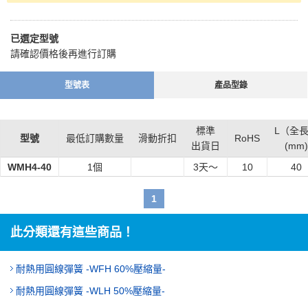
已選定型號
請確認價格後再進行訂購
型號表
產品型錄
標準
L（全
型號
最低訂購數量
滑動折扣
RoHS
出貨日
(mm)
WMH4-40
1個
3
天～
10
40
1
此分類還有這些商品！
耐熱用圓線彈簧 -WFH 60%壓縮量-
耐熱用圓線彈簧 -WLH 50%壓縮量-