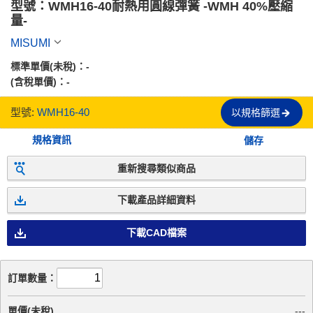
型號：WMH16-40耐熱用圓線彈簧 -WMH 40%壓縮
量-
MISUMI
標準單價(未稅)：
-
(含稅單價)：
-
型號:
WMH16-40
以規格篩選
規格資訊
儲存
重新搜尋類似商品
下載產品詳細資料
下載CAD檔案
訂單數量：
單價(未稅)
---