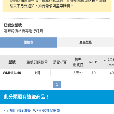
促銷商品數量有限，視庫存狀況有可能提前結束或延長。活動
結束不另外通知，如有需求請盡早購買。
已選定型號
請確認價格後再進行訂購
型號表
產品型錄
標準
L（全
型號
最低訂購數量
滑動折扣
RoHS
出貨日
(mm
WMH16-40
1個
3
天～
10
40
1
此分類還有這些商品！
耐熱用圓線彈簧 -WFH 60%壓縮量-