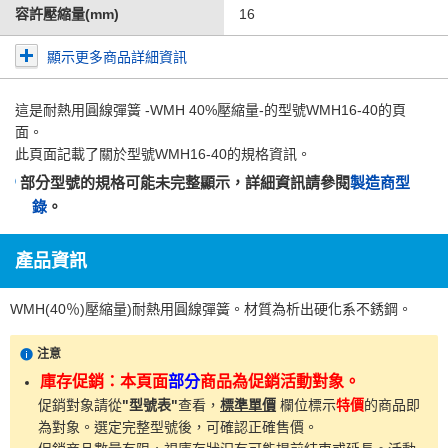
容許壓縮量(mm)
16
顯示更多商品詳細資訊
這是
耐熱用圓線彈簧 -WMH 40%壓縮量-
的型號WMH16-40的頁
面。
此頁面記載了關於型號WMH16-40的規格資訊。
部分型號的規格可能未完整顯示，詳細資訊請參閱
製造商型
錄
。
產品資訊
WMH(40％)壓縮量)耐熱用圓線彈簧。材質為析出硬化系不銹鋼。
注意
庫存促銷：本頁面
部分
商品為促銷活動對象。
促銷對象請從
"型號表"
查看，
標準單價
欄位標示
特價
的商品即
為對象。選定完整型號後，可確認正確售價。