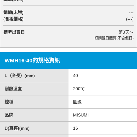
總價(未稅)
---
(含稅價格)
(
---
)
標準出貨日
第
3
天～
訂購翌日起算(不含假日)
WMH16-40的規格資訊
L（全長）(mm)
40
耐熱溫度
200℃
線種
圓線
品牌
MISUMI
D(直徑)(mm)
16