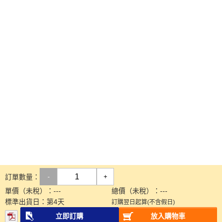
訂單數量：
-
+
單價（未稅）：
---
總價（未稅）：
---
標準出貨日：
第
4
天
訂購翌日起算(不含假日)
立即訂購
放入購物車