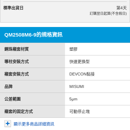
標準出貨日
第
4
天
訂購翌日起算(不含假日)
QM2508M6-9的規格資訊
鋼珠襯套材質
塑膠
導柱安裝方式
快速更換型
襯套安裝方式
DEVCON黏接
品牌
MISUMI
公差範圍
5μm
襯套的固定方式
可動停止塊
顯示更多商品詳細資訊