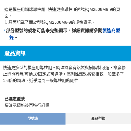
這是
模座用鋼球導柱組 -快速更換導柱-
的型號QM2508M6-9的頁
面。
此頁面記載了關於型號QM2508M6-9的規格資訊。
部分型號的規格可能未完整顯示，詳細資訊請參閱
製造商型
錄
。
產品資訊
快速更換型的模座用導柱組。鋼珠襯套有鋁製與樹脂製可選，襯套停
止塊也有無/可動式/固定式可選購。高剛性滾珠襯套相較一般型多了
1.6倍的鋼珠，近乎達到一般導柱組的剛性。
已選定型號
請確認價格後再進行訂購
型號表
產品型錄