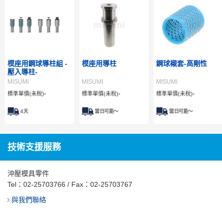
模座用鋼球導柱組 -
模座用導柱
鋼球襯套-高剛性
壓入導柱-
MISUMI
MISUMI
MISUMI
標準單價(未稅)
-
標準單價(未稅)
-
標準單價(未稅)
-
4
天
當日可能～
當日可能～
技術支援服務
沖壓模具零件
Tel：
02-25703766
/ Fax：02-25703767
與我們聯絡