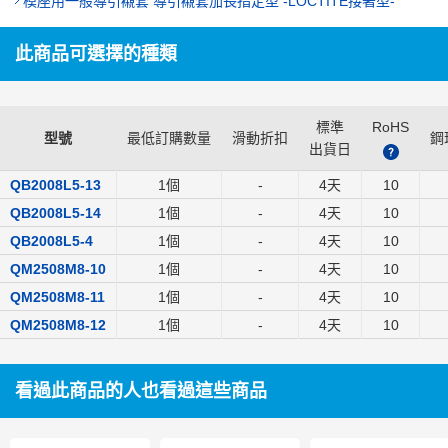
模座用一般導引襯套 導引襯套加長指定型 -LOCTITE接著型-
此商品可選擇的種類
標準
RoHS
型號
最低訂購數量
滑動折扣
鋼
出貨日
?
QB2008L5-13
1個
-
4
天
10
QB2008L5-14
1個
-
4
天
10
QB2008L5-4
1個
-
4
天
10
QM2508M8-10
1個
-
4
天
10
QM2508M8-11
1個
-
4
天
10
QM2508M8-12
1個
-
4
天
10
看過此商品的人也看過這些商品