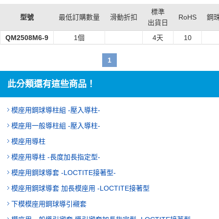
標準
型號
最低訂購數量
滑動折扣
RoHS
鋼
出貨日
QM2508M6-9
1個
4
天
10
1
此分類還有這些商品！
模座用鋼球導柱組 -壓入導柱-
模座用一般導柱組 -壓入導柱-
模座用導柱
模座用導柱 -長度加長指定型-
模座用鋼球導套 -LOCTITE接著型-
模座用鋼球導套 加長模座用 -LOCTITE接著型
下模模座用鋼球導引襯套