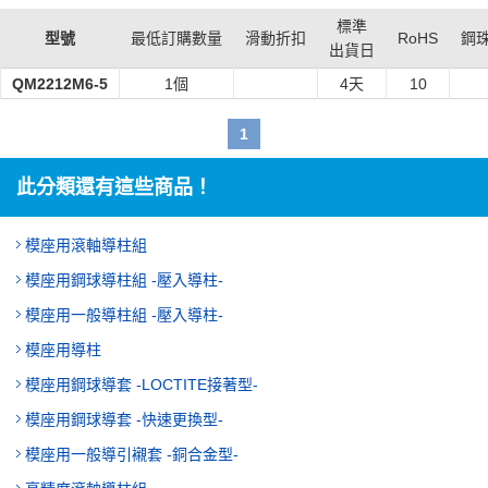
標準
型號
最低訂購數量
滑動折扣
RoHS
鋼
出貨日
QM2212M6-5
1個
4
天
10
1
此分類還有這些商品！
模座用滾軸導柱組
模座用鋼球導柱組 -壓入導柱-
模座用一般導柱組 -壓入導柱-
模座用導柱
模座用鋼球導套 -LOCTITE接著型-
模座用鋼球導套 -快速更換型-
模座用一般導引襯套 -銅合金型-