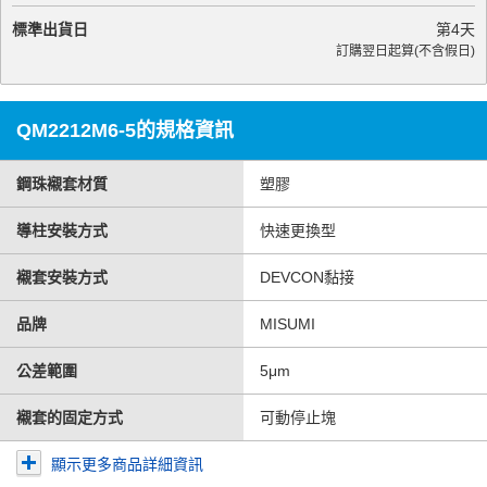
標準出貨日
第
4
天
訂購翌日起算(不含假日)
QM2212M6-5的規格資訊
鋼珠襯套材質
塑膠
導柱安裝方式
快速更換型
襯套安裝方式
DEVCON黏接
品牌
MISUMI
公差範圍
5μm
襯套的固定方式
可動停止塊
顯示更多商品詳細資訊