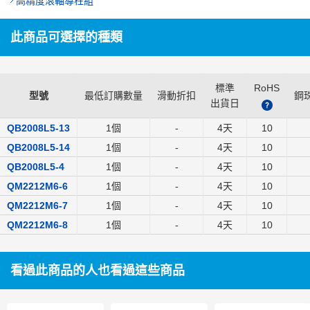
高精度滾軸導柱組
此商品可選擇的種類
標準
RoHS
型號
最低訂購數量
滑動折扣
鋼
出貨日
?
QB2008L5-13
1個
-
4
天
10
QB2008L5-14
1個
-
4
天
10
QB2008L5-4
1個
-
4
天
10
QM2212M6-6
1個
-
4
天
10
QM2212M6-7
1個
-
4
天
10
QM2212M6-8
1個
-
4
天
10
看過此商品的人也看過這些商品