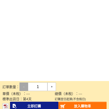
訂單數量：
-
+
單價（未稅）：
---
總價（未稅）：
---
標準出貨日：
第
4
天
訂購翌日起算(不含假日)
立即訂購
放入購物車