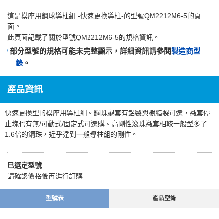
這是
模座用鋼球導柱組 -快速更換導柱-
的型號QM2212M6-5的頁
面。
此頁面記載了關於型號QM2212M6-5的規格資訊。
部分型號的規格可能未完整顯示，詳細資訊請參閱
製造商型
錄
。
產品資訊
快速更換型的模座用導柱組。鋼珠襯套有鋁製與樹脂製可選，襯套停
止塊也有無/可動式/固定式可選購。高剛性滾珠襯套相較一般型多了
1.6倍的鋼珠，近乎達到一般導柱組的剛性。
已選定型號
請確認價格後再進行訂購
型號表
產品型錄