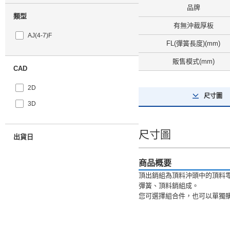
品牌
類型
有無沖裁厚板
AJ(4-7)F
FL(彈簧長度)(mm)
販售模式(mm)
CAD
2D
尺寸圖
3D
尺寸圖
出貨日
全選
商品概要
4天以内
頂出銷組為頂料沖頭中的頂料
彈簧、頂料銷組成。
您可選擇組合件，也可以單獨