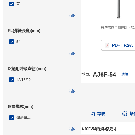
有
清除
將游標移至圖檔即可放
FL(彈簧長度)(mm)
54
PDF
| P.265
清除
D(適用沖頭直徑)(mm)
AJ6F-54
型號
:
清除
13/16/20
清除
販售模式(mm)
存取
類
彈簧單品
AJ6F-54的規格/尺寸
清除