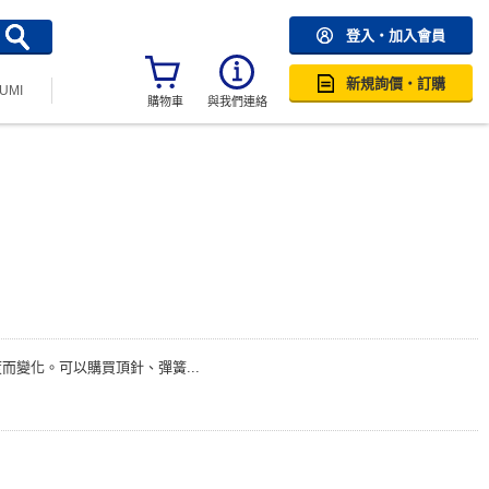
登入・加入會員
新規詢價・訂購
SUMI
購物車
與我們連絡
變化。可以購買頂針、彈簧...