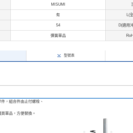
MISUMI
有
L(
54
D(適用沖
彈簧單品
Ro
型號表
零件，組合件由止付螺栓、
購買單品，方便替換。