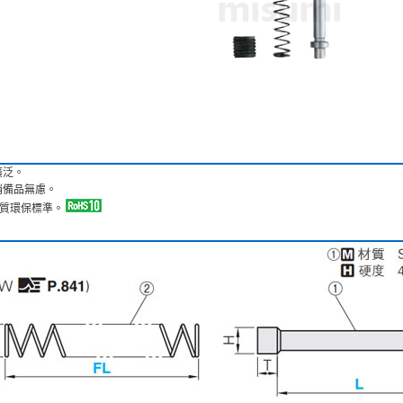
廣泛。
銷備品無慮。
項物質環保標準。