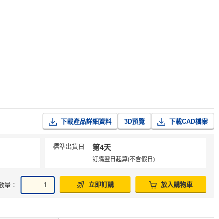
下載產品詳細資料
3D預覽
下載CAD檔案
標準出貨日
第4天
訂購翌日起算(不含假日)
立即訂購
放入購物車
數量：