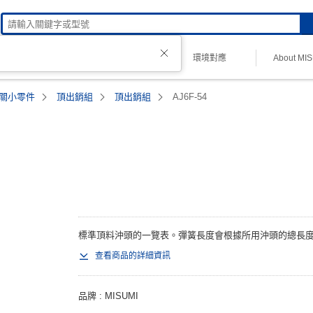
技術諮詢
環境對應
About MI
理品牌
關小零件
頂出銷組
頂出銷組
AJ6F-54
標準頂料沖頭的一覽表。彈簧長度會根據所用沖頭的總長度而
查看商品的詳細資訊
品牌
MISUMI