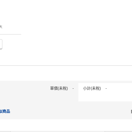
大
單價(未稅)
-
小計(未稅)
-
似商品