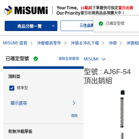
MISUMI | 三住的綜合Web產品型錄
16點前
下單最快可指定
當日出貨
MISUMI | Your Time, Our Priority
當日出貨商品品項擴大中！
已確定型號
三住品牌
代
商品分類一覽
MISUMI 首頁
沖壓模具零件
沖頭＆沖孔下模
沖頭
沖頭相
已確定型號
清除全部選項
MISUMI
型號 : AJ6F-54

頂料型
頂出銷組
標準型
顯示選項
清除
有無沖裁厚板